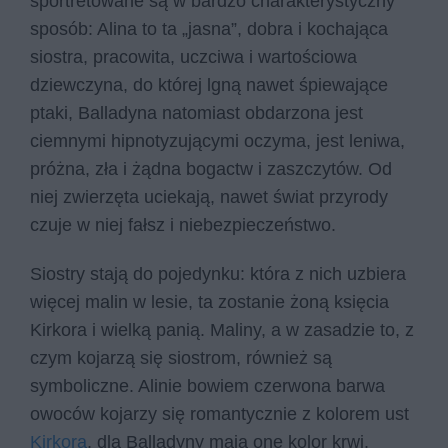
sportretowane są w bardzo charakterystyczny
sposób: Alina to ta „jasna”, dobra i kochająca
siostra, pracowita, uczciwa i wartościowa
dziewczyna, do której lgną nawet śpiewające
ptaki, Balladyna natomiast obdarzona jest
ciemnymi hipnotyzującymi oczyma, jest leniwa,
próżna, zła i żądna bogactw i zaszczytów. Od
niej zwierzęta uciekają, nawet świat przyrody
czuje w niej fałsz i niebezpieczeństwo.
Siostry stają do pojedynku: która z nich uzbiera
więcej malin w lesie, ta zostanie żoną księcia
Kirkora i wielką panią. Maliny, a w zasadzie to, z
czym kojarzą się siostrom, również są
symboliczne. Alinie bowiem czerwona barwa
owoców kojarzy się romantycznie z kolorem ust
Kirkora
, dla Balladyny mają one kolor krwi.