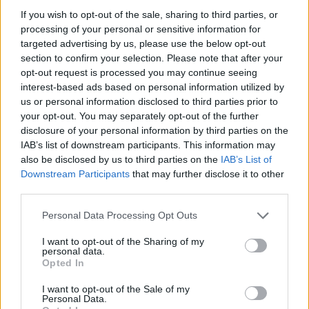
władzę totalną wśród ludzi, jednak to
If you wish to opt-out of the sale, sharing to third parties, or
metafizyczny świat wymierzył jej najgorszą ze
processing of your personal or sensitive information for
targeted advertising by us, please use the below opt-out
wszystkich kar.
section to confirm your selection. Please note that after your
opt-out request is processed you may continue seeing
Wymiar symboliczny zyskuje również narzędzie
interest-based ads based on personal information utilized by
większości zbrodni, których dokonała Balladyna
us or personal information disclosed to third parties prior to
your opt-out. You may separately opt-out of the further
– jej nóż. To właśnie od jej ostrza zginęła
disclosure of your personal information by third parties on the
pierwsza ofiara późniejszej królowej, jej siostra,
IAB’s list of downstream participants. This information may
Alina
. Tym samym nożem zostaje pozbawionych
also be disclosed by us to third parties on the
IAB’s List of
Downstream Participants
that may further disclose it to other
życia jeszcze kilka osób, a on sam staje się
third parties.
zbrodniczym atrybutem, który nie kojarzy się już
z pracami kuchennymi, czy też tworzeniem
Personal Data Processing Opt Outs
sztuki, lecz wyłącznie z odbieraniem życia
I want to opt-out of the Sharing of my
personal data.
drugiemu człowiekowi.
Opted In
Jak więc widać
Balladyna
to dzieło pełne
I want to opt-out of the Sale of my
Personal Data.
symbolicznych znaczeń i atrybutów. Dzięki nim