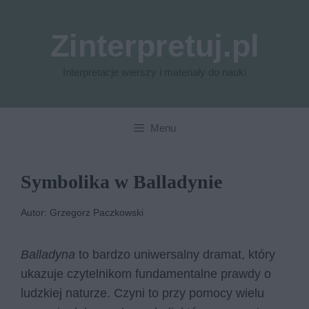
Przejdź
do
Zinterpretuj.pl
treści
Interpretacje wierszy i materiały do nauki
Menu
Symbolika w Balladynie
Autor: Grzegorz Paczkowski
Balladyna
to bardzo uniwersalny dramat, który
ukazuje czytelnikom fundamentalne prawdy o
ludzkiej naturze. Czyni to przy pomocy wielu