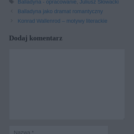
Tagi
Balladyna - opracowanie
,
Juliusz Słowacki
Balladyna jako dramat romantyczny
Konrad Wallenrod – motywy literackie
Dodaj komentarz
Komentarz
Nazwa