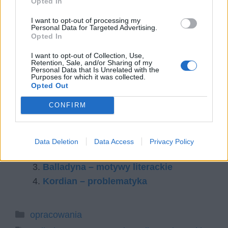
Opted In
opowieść o krwawej królowej działa na dużo
I want to opt-out of processing my
większy obszar naszej wyobraźni. Użycie
Personal Data for Targeted Advertising.
Opted In
niektórych symboli wpisuje również dramat
Słowackiego w nurt symboli i motywów ogólnie
I want to opt-out of Collection, Use,
Retention, Sale, and/or Sharing of my
używanych w literaturze nie tylko polskiej, lecz
Personal Data that Is Unrelated with the
Purposes for which it was collected.
także europejskiej i światowej.
Opted Out
CONFIRM
Czytaj także:
Charakterystyka porównawcza Aliny i
Balladyny
Data Deletion
Data Access
Privacy Policy
Balladyna – charakterystyka
Balladyna – motywy literackie
Kordian – problematyka
Kategorie
opracowania