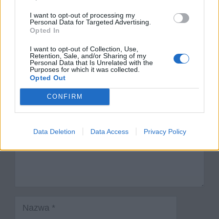
Kirkor – charakterystyka
I want to opt-out of processing my
Personal Data for Targeted Advertising.
Balladyna – motywy literackie
Opted In
I want to opt-out of Collection, Use,
Dodaj komentarz
Retention, Sale, and/or Sharing of my
Personal Data that Is Unrelated with the
Purposes for which it was collected.
Komentarz
Opted Out
CONFIRM
Data Deletion
Data Access
Privacy Policy
Nazwa