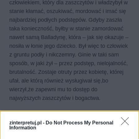
człowiekiem, który dla zaszczytów i władzybył w
stanie kłamać, oszukiwać, mordować i imać się
najbardziej podłych podstępów. Gdyby zaszła
taka konieczność, byłby w stanie zamordować
nawet samą Balladynę, która – jak się okazuje –
nosiła w łonie jego dziecko. Był więc to człowiek
z gruntu podły i nikczemny. Ginie w taki sam
sposób, w jaki żył – przez podstęp, nielojalność,
brutalność. Zostaje otruty przez kobietę, której
ufał, ale którą również wysługiwał się,bo
wierzył,że zapewni mu to dostęp do
najwyższych zaszczytów i bogactwa.
Czytaj także:
Balladyna – bohaterowie
zinterpretuj.pl -
Do Not Process My Personal
Information
Wina jako motyw literacki. Omów