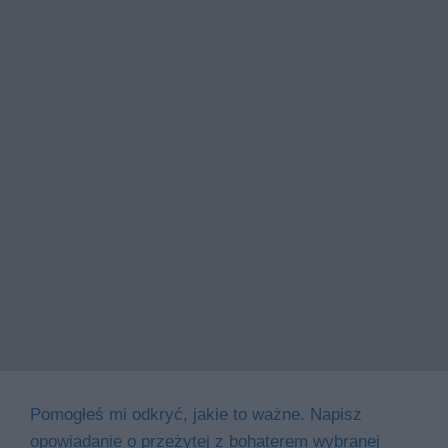
Pomogłeś mi odkryć, jakie to ważne. Napisz
opowiadanie o przeżytej z bohaterem wybranej