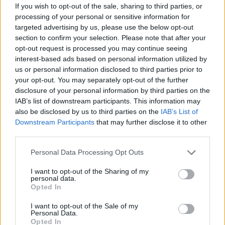
zagadnienie na podstawie Makbeta
If you wish to opt-out of the sale, sharing to third parties, or
Williama Szekspira. W swojej
processing of your personal or sensitive information for
targeted advertising by us, please use the below opt-out
odpowiedzi uwzględnij również
section to confirm your selection. Please note that after your
wybrany kontekst.
opt-out request is processed you may continue seeing
Intryga jako sposób na osiągnięcie
interest-based ads based on personal information utilized by
us or personal information disclosed to third parties prior to
celu. Omów zagadnienie na podstawie
your opt-out. You may separately opt-out of the further
Zemsty Aleksandra Fredry. W swojej
disclosure of your personal information by third parties on the
odpowiedzi uwzględnij również
IAB’s list of downstream participants. This information may
also be disclosed by us to third parties on the
IAB’s List of
wybrany kontekst.
Downstream Participants
that may further disclose it to other
Motyw winy i kary. Omów zagadnienie
third parties.
na podstawie Zbrodni i kary Fiodora
Personal Data Processing Opt Outs
Dostojewskiego. W swojej odpowiedzi
uwzględnij również wybrany kontekst.
I want to opt-out of the Sharing of my
personal data.
Opted In
Kategorie
opracowania
I want to opt-out of the Sale of my
Personal Data.
Tagi
Balladyna - opracowanie
Opted In