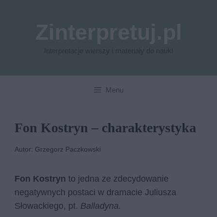
Przejdź
do
Zinterpretuj.pl
treści
Interpretacje wierszy i materiały do nauki
Menu
Fon Kostryn – charakterystyka
Autor: Grzegorz Paczkowski
Fon Kostryn
to jedna ze zdecydowanie
negatywnych postaci w dramacie Juliusza
Słowackiego, pt.
Balladyna.